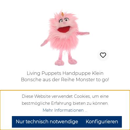
Living Puppets Handpuppe Klein
Bonsche aus der Reihe Monster to go!
Diese Website verwendet Cookies, um eine
Regulärer Preis:
bestmögliche Erfahrung bieten zu können.
Mehr Informationen ...
18,95 €
SEHR GUT
(4.72 / 5)
aus
904
Bewertungen bei: google.com, trustedshops.de, shopvote.de ⓘ
Nur technisch notwendige
Konfigurieren
Informationen zur Echtheit der Bewertungen
Vergleichen