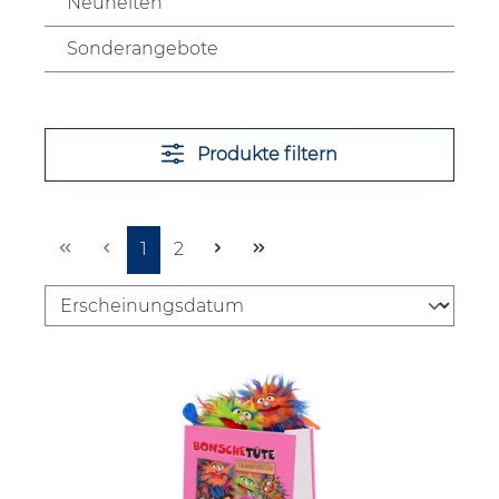
Neuheiten
Sonderangebote
Produkte filtern
Seite
Seite
1
2