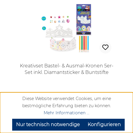
Kreativset Bastel- & Ausmal-Kronen 5er-
Set inkl. Diamantsticker & Buntstifte
Regulärer Preis:
Diese Website verwendet Cookies, um eine
bestmögliche Erfahrung bieten zu können.
5,50 €
Mehr Informationen ...
SEHR GUT
(4.72 / 5)
Vergleichen
aus
904
Bewertungen bei: google.com, trustedshops.de, shopvote.de ⓘ
Nur technisch notwendige
Konfigurieren
Informationen zur Echtheit der Bewertungen
Lieferzeit ca. 2-6 Werktage