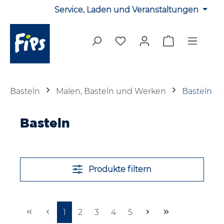
Service, Laden und Veranstaltungen
Zum Hauptinhalt springen
Du hast 0 Produkte auf 
Warenkorb en
Basteln
Malen, Basteln und Werken
Basteln
Basteln
Produkte filtern
Seite
Seite
Seite
Seite
Seite
1
2
3
4
5