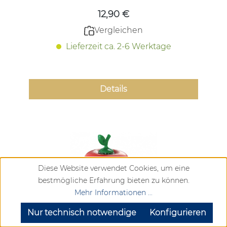
12,90 €
Vergleichen
Lieferzeit ca. 2-6 Werktage
Details
Diese Website verwendet Cookies, um eine
bestmögliche Erfahrung bieten zu können.
Mehr Informationen ...
SEHR GUT
(4.72 / 5)
aus
904
Bewertungen bei: google.com, trustedshops.de, shopvote.de ⓘ
Nur technisch notwendige
Konfigurieren
Informationen zur Echtheit der Bewertungen