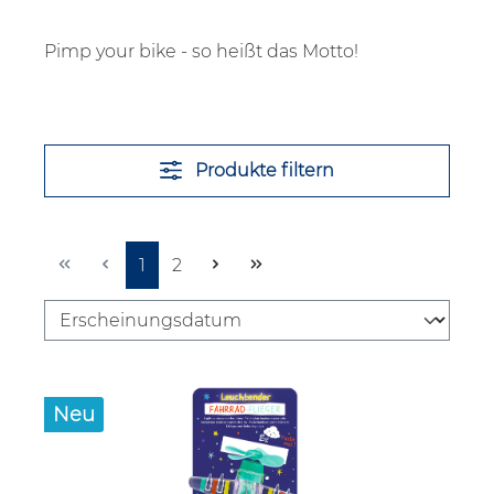
Pimp your bike - so heißt das Motto!
Produkte filtern
Seite
Seite
1
2
Neu