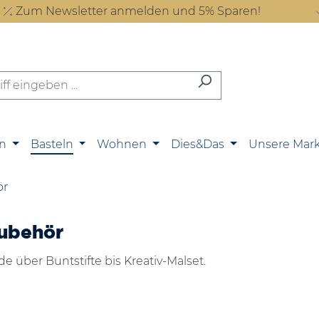
Zum Newsletter anmelden und 5% Sparen!
n
Basteln
Wohnen
Dies&Das
Unsere Mar
ör
ubehör
de über Buntstifte bis Kreativ-Malset.