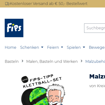
Kostenloser Versand ab € 50,- Bestellwert
m Hauptinhalt springen
Zur Suche springen
Zur Hauptnavigation springen
Home
Schenken
Feiern
Spielen
Bewege
Basteln
Malen, Basteln und Werken
Malzubeh
Malz
von Krei