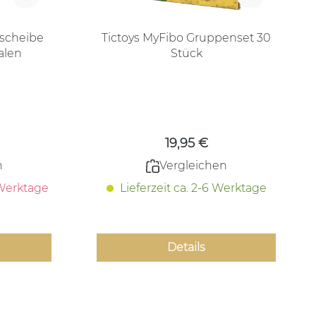
gscheibe
Tictoys MyFibo Gruppenset 30
alen
Stück
 Preis:
Regulärer Preis:
19,95 €
n
Vergleichen
 Werktage
Lieferzeit ca. 2-6 Werktage
Details