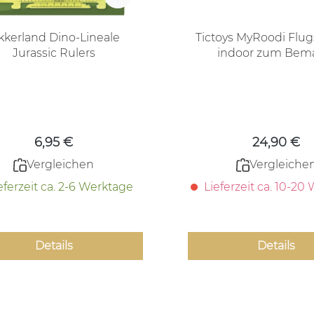
erland Dino-Lineale
Tictoys MyRoodi Flu
Jurassic Rulers
indoor zum Bem
Regulärer Preis:
Regulärer
6,95 €
24,90 €
Vergleichen
Vergleiche
eferzeit ca. 2-6 Werktage
Lieferzeit ca. 10-20
Details
Details