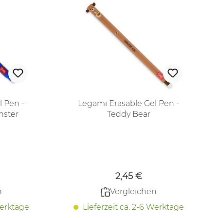
l Pen -
Legami Erasable Gel Pen -
nster
Teddy Bear
 Preis:
Regulärer Preis:
2,45 €
n
Vergleichen
Werktage
Lieferzeit ca. 2-6 Werktage