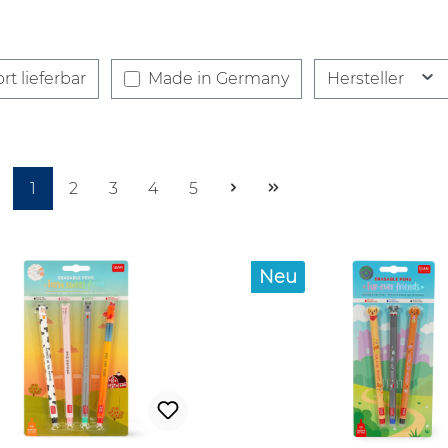
rt lieferbar
Made in Germany
Hersteller
Seite
Seite
Seite
Seite
Seite
1
2
3
4
5
Neu