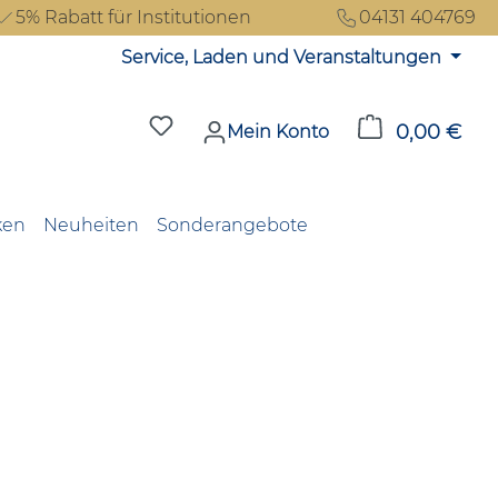
5% Rabatt für Institutionen
04131 404769
Service, Laden und Veranstaltungen
Du hast 0 Produkte auf dem Merkzet
0,00 €
Ware
Mein Konto
ken
Neuheiten
Sonderangebote