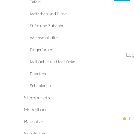
Tafeln
Malfarben und Pinsel
Stifte und Zubehör
Wachsmalstifte
Fingerfarben
Leg
Malbücher und Malböcke
Papeterie
Schablonen
Stempelsets
Modellbau
Li
Bausätze
Speckstein