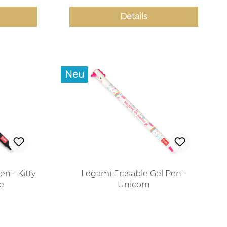
Details
Neu
n - Kitty
Legami Erasable Gel Pen -
e
Unicorn
 Preis:
Regulärer Preis: