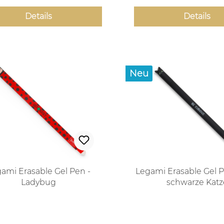
Details
Details
Neu
ami Erasable Gel Pen -
Legami Erasable Gel Pe
Ladybug
schwarze Katz
Regulärer Preis:
Regulärer