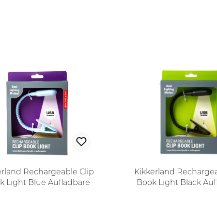
erland Rechargeable Clip
Kikkerland Rechargea
k Light Blue Aufladbare
Book Light Black Au
eselampe in Hellblau
Leselampe in Sch