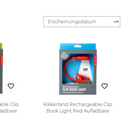
ble Clip
Kikkerland Rechargeable Clip
fladbare
Book Light Red Aufladbare
warz
Leselampe in Rot