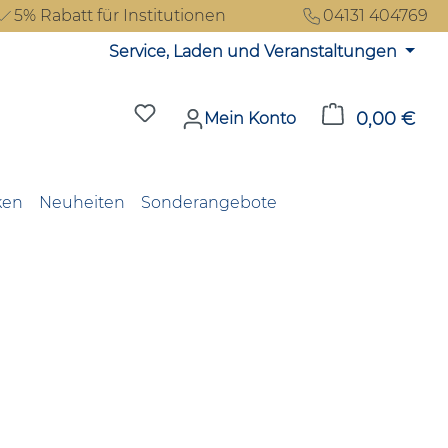
5% Rabatt für Institutionen
04131 404769
Service, Laden und Veranstaltungen
Du hast 0 Produkte auf dem Merkzet
0,00 €
Ware
Mein Konto
ken
Neuheiten
Sonderangebote