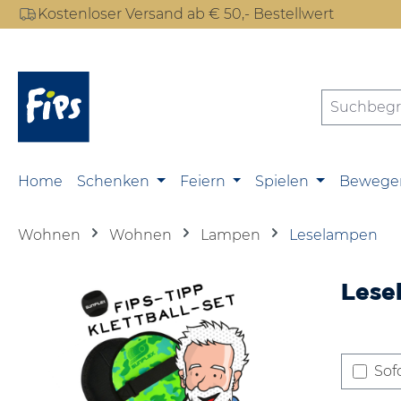
Kostenloser Versand ab € 50,- Bestellwert
m Hauptinhalt springen
Zur Suche springen
Zur Hauptnavigation springen
Home
Schenken
Feiern
Spielen
Bewege
Wohnen
Wohnen
Lampen
Leselampen
Lese
Sofo