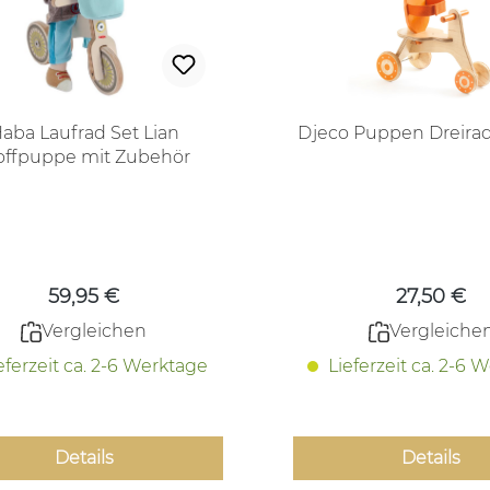
aba Laufrad Set Lian
Djeco Puppen Dreir
offpuppe mit Zubehör
Regulärer Preis:
Regulärer
59,95 €
27,50 €
Vergleichen
Vergleiche
eferzeit ca. 2-6 Werktage
Lieferzeit ca. 2-6 
Details
Details