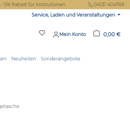
5% Rabatt für Institutionen
04131 404769
Service, Laden und Veranstaltungen
Du hast 0 Produkte auf dem Merkzet
0,00 €
Ware
Mein Konto
ken
Neuheiten
Sonderangebote
getasche.