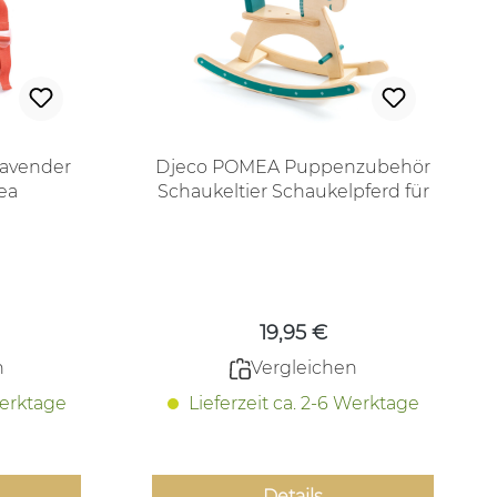
Lavender
Djeco POMEA Puppenzubehör
ea
Schaukeltier Schaukelpferd für
Puppen und Stofftiere
 Preis:
Regulärer Preis:
19,95 €
n
Vergleichen
Werktage
Lieferzeit ca. 2-6 Werktage
Details