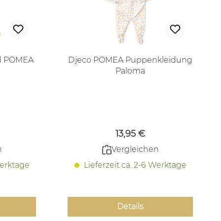
ad POMEA
Djeco POMEA Puppenkleidung
Paloma
 Preis:
Regulärer Preis:
13,95 €
n
Vergleichen
Werktage
Lieferzeit ca. 2-6 Werktage
Details