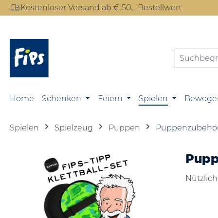
Kostenloser Versand ab € 50,- Bestellwert
m Hauptinhalt springen
Zur Suche springen
Zur Hauptnavigation springen
Home
Schenken
Feiern
Spielen
Bewege
Spielen
Spielzeug
Puppen
Puppenzubehö
Pup
Nützlich