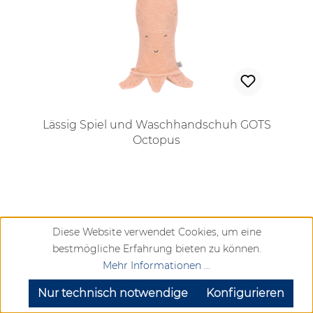
Lässig Spiel und Waschhandschuh GOTS
Octopus
Regulärer Preis:
14,95 €
Diese Website verwendet Cookies, um eine
bestmögliche Erfahrung bieten zu können.
Vergleichen
Mehr Informationen ...
Lieferzeit ca. 10-20 Werktage
SEHR GUT
(4.72 / 5)
aus
904
Bewertungen bei: google.com, trustedshops.de, shopvote.de ⓘ
Nur technisch notwendige
Konfigurieren
Informationen zur Echtheit der Bewertungen