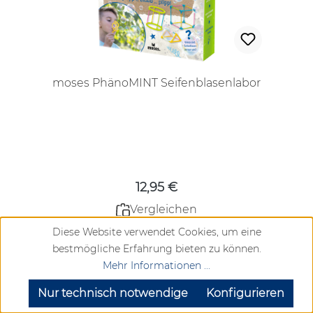
moses PhänoMINT Seifenblasenlabor
Regulärer Preis:
12,95 €
Vergleichen
Lieferzeit ca. 2-6 Werktage
Diese Website verwendet Cookies, um eine
bestmögliche Erfahrung bieten zu können.
Mehr Informationen ...
SEHR GUT
(4.72 / 5)
Details
aus
904
Bewertungen bei: google.com, trustedshops.de, shopvote.de ⓘ
Nur technisch notwendige
Konfigurieren
Informationen zur Echtheit der Bewertungen