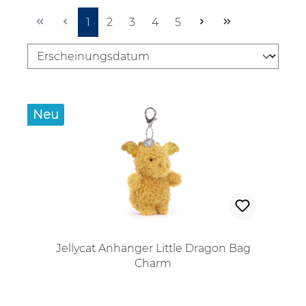
Seite
Seite
Seite
Seite
Seite
1
2
3
4
5
Neu
Jellycat Anhänger Little Dragon Bag
Charm