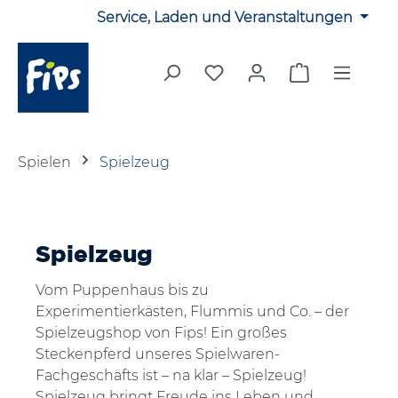
Service, Laden und Veranstaltungen
Zum Hauptinhalt springen
Du hast 0 Produkte auf 
Warenkorb en
Spielen
Spielzeug
Spielzeug
Vom Puppenhaus bis zu
Experimentierkästen, Flummis und Co. – der
Spielzeugshop von Fips! Ein großes
Steckenpferd unseres Spielwaren-
Fachgeschäfts ist – na klar – Spielzeug!
Spielzeug bringt Freude ins Leben und