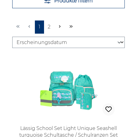
Produkte filtern
Seite
Seite
1
2
Lässig School Set Light Unique Seashell
turquoise Schultasche / Schulranzen Set