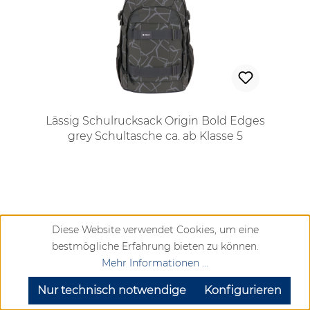
Lässig Schulrucksack Origin Bold Edges
grey Schultasche ca. ab Klasse 5
Regulärer Preis:
129,95 €
Diese Website verwendet Cookies, um eine
Vergleichen
bestmögliche Erfahrung bieten zu können.
Mehr Informationen ...
Derzeit nicht verfügbar
SEHR GUT
(4.72 / 5)
aus
905
Bewertungen bei: google.com, trustedshops.de, shopvote.de ⓘ
Nur technisch notwendige
Konfigurieren
Informationen zur Echtheit der Bewertungen