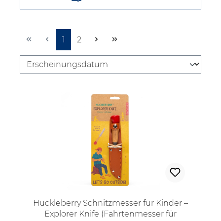
Seite
Seite
1
2
Huckleberry Schnitzmesser für Kinder –
Explorer Knife (Fahrtenmesser für