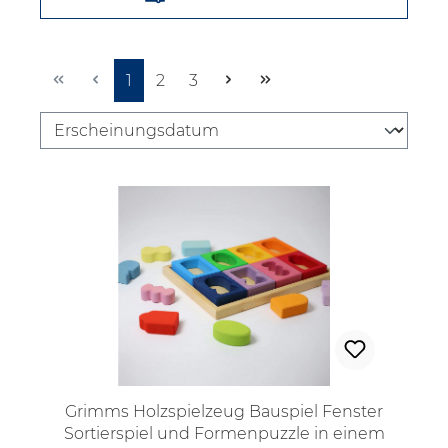
Seite
Seite
Seite
1
2
3
Grimms Holzspielzeug Bauspiel Fenster
Sortierspiel und Formenpuzzle in einem