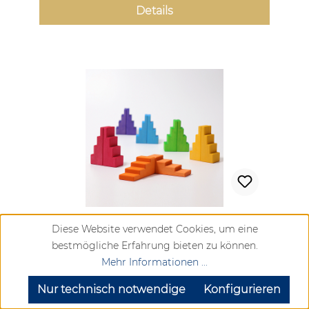
Details
Grimms Treppendächer Regenbogen
Diese Website verwendet Cookies, um eine
bestmögliche Erfahrung bieten zu können.
Mehr Informationen ...
SEHR GUT
(4.72 / 5)
aus
904
Bewertungen bei: google.com, trustedshops.de, shopvote.de ⓘ
Regulärer Preis:
Nur technisch notwendige
Konfigurieren
Informationen zur Echtheit der Bewertungen