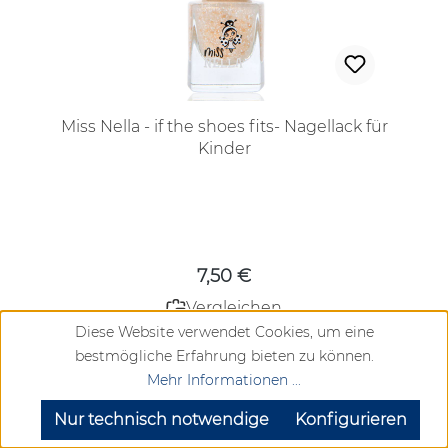
Miss Nella - if the shoes fits- Nagellack für
Kinder
Regulärer Preis:
7,50 €
Vergleichen
Diese Website verwendet Cookies, um eine
Lieferzeit ca. 2-6 Werktage
bestmögliche Erfahrung bieten zu können.
Mehr Informationen ...
SEHR GUT
(4.72 / 5)
aus
904
Bewertungen bei: google.com, trustedshops.de, shopvote.de ⓘ
Nur technisch notwendige
Konfigurieren
Details
Informationen zur Echtheit der Bewertungen