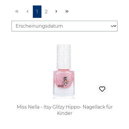
Seite
Seite
1
2
Miss Nella - Itsy Glitzy Hippo- Nagellack für
Kinder