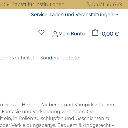
5% Rabatt für Institutionen
04131 404769
Service, Laden und Veranstaltungen
Du hast 0 Produkte auf dem Merkzet
0,00 €
Ware
Mein Konto
ken
Neuheiten
Sonderangebote
e
von Fips an Hexen-, Zauberer- und Vampirkostümen
ie Fantasie und Verkleidung verbinden. Ob
 ein, in Rollen zu schlüpfen und Geschichten zu
n oder Verkleidungspartys. Bequem & kindgerecht –