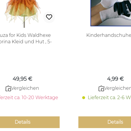
uza for Kids Waldhexe
Kinderhandschuhe
rina Kleid und Hut , 5-
7Jahre, 110-122 cm
Kinderkostüm
Regulärer Preis:
Regulärer
49,95 €
4,99 €
Vergleichen
Vergleiche
ferzeit ca. 10-20 Werktage
Lieferzeit ca. 2-6 
Details
Details