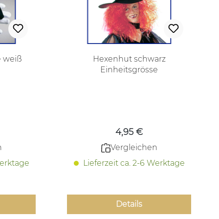
 weiß
Hexenhut schwarz
Einheitsgrösse
 Preis:
Regulärer Preis:
4,95 €
n
Vergleichen
Werktage
Lieferzeit ca. 2-6 Werktage
Details