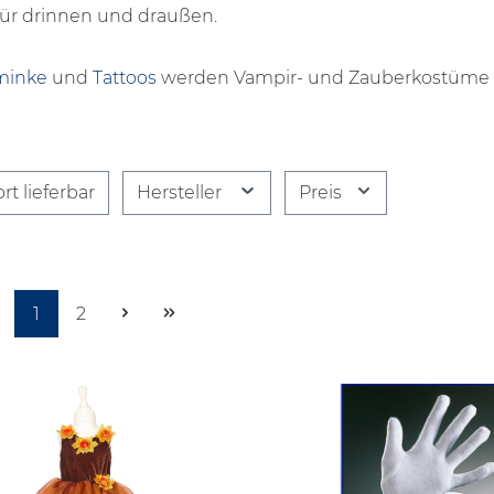
für drinnen und draußen.
minke
und
Tattoos
werden Vampir- und Zauberkostüme b
rt lieferbar
Hersteller
Preis
Seite
Seite
1
2