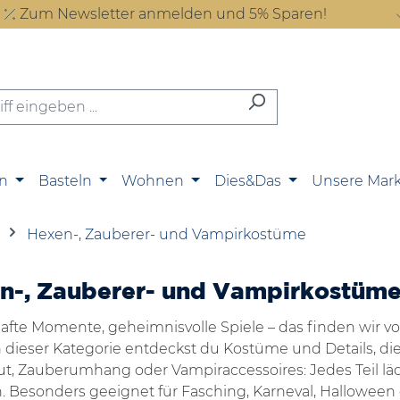
Zum Newsletter anmelden und 5% Sparen!
n
Basteln
Wohnen
Dies&Das
Unsere Mar
Hexen-, Zauberer- und Vampirkostüme
n-, Zauberer- und Vampirkostüm
afte Momente, geheimnisvolle Spiele – das finden wir 
 In dieser Kategorie entdeckst du Kostüme und Details, d
, Zauberumhang oder Vampiraccessoires: Jedes Teil lädt
. Besonders geeignet für Fasching, Karneval, Hallowee