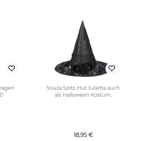
ragen
Souza Spitz-Hut Julietta auch
40
als Halloween Kostüm,
Hexenhut
 Preis:
Regulärer Preis:
18,95 €