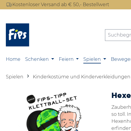
Kostenloser Versand ab € 50,- Bestellwert
m Hauptinhalt springen
Zur Suche springen
Zur Hauptnavigation springen
Home
Schenken
Feiern
Spielen
Bewege
Spielen
Kinderkostüme und Kinderverkleidungen
Hexe
Zauberh
so toll.
Hexenhut
erfinden