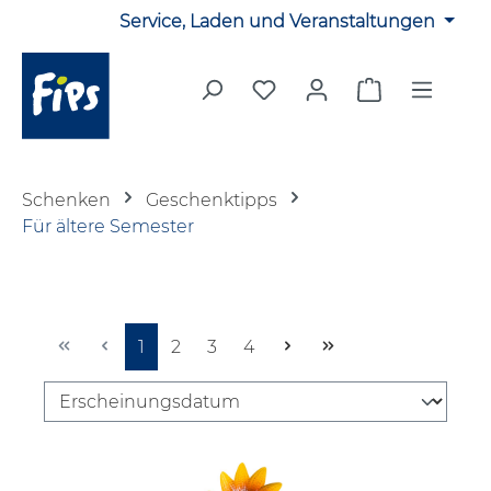
Service, Laden und Veranstaltungen
Zum Hauptinhalt springen
Du hast 0 Produkte auf 
Warenkorb en
Schenken
Geschenktipps
Für ältere Semester
Seite
Seite
Seite
Seite
1
2
3
4