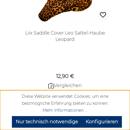
Liix Saddle Cover Leo Sattel-Haube
Leopard
Regulärer Preis:
12,90 €
Vergleichen
Derzeit nicht verfügbar
Diese Website verwendet Cookies, um eine
bestmögliche Erfahrung bieten zu können.
Mehr Informationen ...
SEHR GUT
(4.72 / 5)
Details
aus
904
Bewertungen bei: google.com, trustedshops.de, shopvote.de ⓘ
Nur technisch notwendige
Konfigurieren
Informationen zur Echtheit der Bewertungen