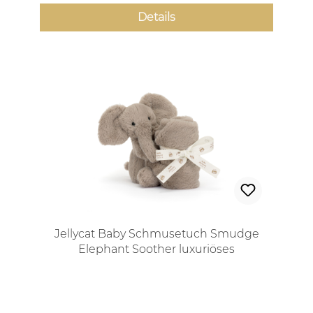
Details
Jellycat Baby Schmusetuch Smudge
Elephant Soother luxuriöses
Babygeschenk mit Box
Regulärer Preis: