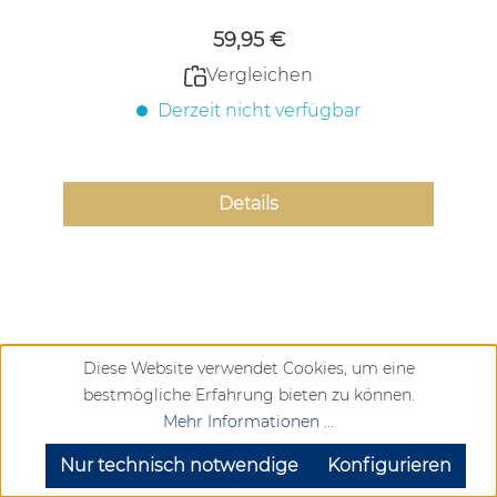
59,95 €
Vergleichen
Derzeit nicht verfügbar
Details
Diese Website verwendet Cookies, um eine
bestmögliche Erfahrung bieten zu können.
Mehr Informationen ...
SEHR GUT
(4.72 / 5)
aus
904
Bewertungen bei: google.com, trustedshops.de, shopvote.de ⓘ
Nur technisch notwendige
Konfigurieren
Informationen zur Echtheit der Bewertungen