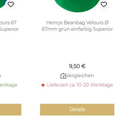
ours 67
Henrys Beanbag Velours Ø
Superior
67mm grün einfarbig Superior
 Preis:
Regulärer Preis:
9,50 €
n
Vergleichen
Werktage
Lieferzeit ca. 10-20 Werktage
Details