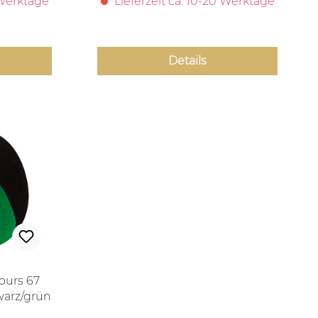
 Werktage
Lieferzeit ca. 10-20 Werktage
Details
ours 67
warz/grün