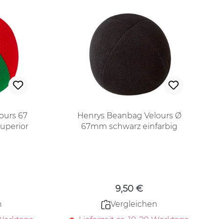
ours 67
Henrys Beanbag Velours Ø
Superior
67mm schwarz einfarbig
Superior
 Preis:
Regulärer Preis:
9,50 €
n
Vergleichen