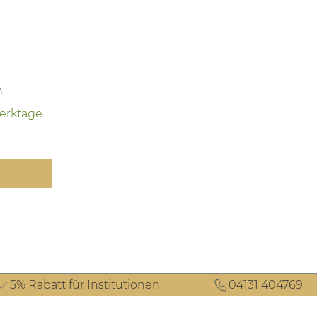
 Preis:
n
Werktage
5% Rabatt für Institutionen
04131 404769