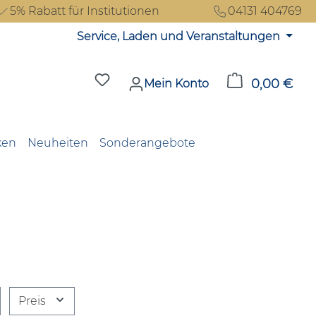
5% Rabatt für Institutionen
04131 404769
Service, Laden und Veranstaltungen
Du hast 0 Produkte auf dem Merkzet
0,00 €
Ware
Mein Konto
ken
Neuheiten
Sonderangebote
Preis