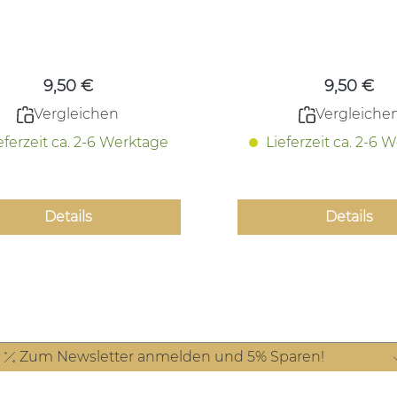
Regulärer Preis:
Regulärer
9,50 €
9,50 €
Vergleichen
Vergleiche
eferzeit ca. 2-6 Werktage
Lieferzeit ca. 2-6 
Details
Details
Zum Newsletter anmelden und 5% Sparen!