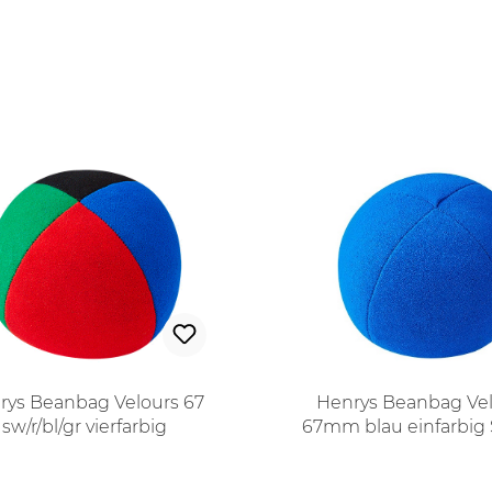
rys Beanbag Velours 67
Henrys Beanbag Vel
sw/r/bl/gr vierfarbig
67mm blau einfarbig 
r/rot/blau/grün Superior