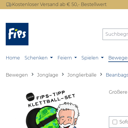
Kostenloser Versand ab € 50,- Bestellwert
m Hauptinhalt springen
Zur Suche springen
Zur Hauptnavigation springen
Home
Schenken
Feiern
Spielen
Bewege
Bewegen
Jonglage
Jonglierbälle
Beanbags
Größere 
Sofo