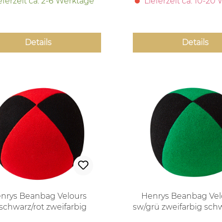
eferzeit ca. 2-6 Werktage
Lieferzeit ca. 10-20
Details
Details
nrys Beanbag Velours
Henrys Beanbag Vel
schwarz/rot zweifarbig
sw/grü zweifarbig sch
Superior
Superior