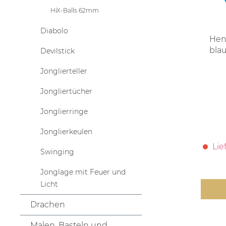
HiX-Balls 62mm
Diabolo
Hen
blau
Devilstick
Jonglierteller
Jongliertücher
Jonglierringe
Jonglierkeulen
Lie
Swinging
Jonglage mit Feuer und
Licht
Drachen
Malen, Basteln und