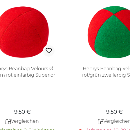
rys Beanbag Velours Ø
Henrys Beanbag Vel
 rot einfarbig Superior
rot/grün zweifarbig 
Regulärer Preis:
Regulärer
9,50 €
9,50 €
Vergleichen
Vergleiche