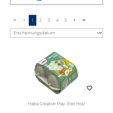
Seite
Seite
Seite
Seite
Seite
1
2
3
4
5
Haba Creative Play -Eier Holz