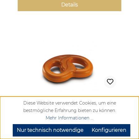
Details
Erzi Brezel Kaufladen Zubehör
Diese Website verwendet Cookies, um eine
bestmögliche Erfahrung bieten zu können.
Mehr Informationen ...
SEHR GUT
(4.72 / 5)
aus
904
Bewertungen bei: google.com, trustedshops.de, shopvote.de ⓘ
Regulärer Preis:
Nur technisch notwendige
Konfigurieren
Informationen zur Echtheit der Bewertungen