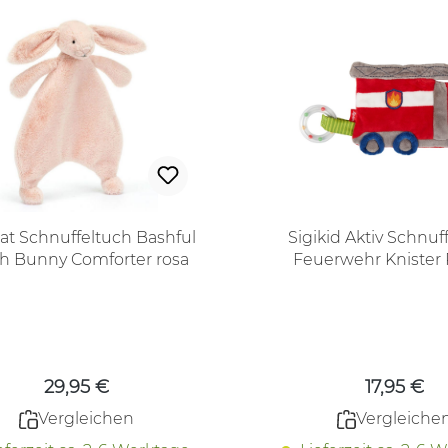
cat Schnuffeltuch Bashful
Sigikid Aktiv Schnuf
h Bunny Comforter rosa
Feuerwehr Kni
Regulärer Preis:
Regulärer
29,95 €
17,95 €
Vergleichen
Vergleiche