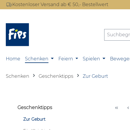
Kostenloser Versand ab € 50,- Bestellwert
m Hauptinhalt springen
Zur Suche springen
Zur Hauptnavigation springen
Home
Schenken
Feiern
Spielen
Bewege
Schenken
Geschenktipps
Zur Geburt
Geschenktipps
Zur Geburt