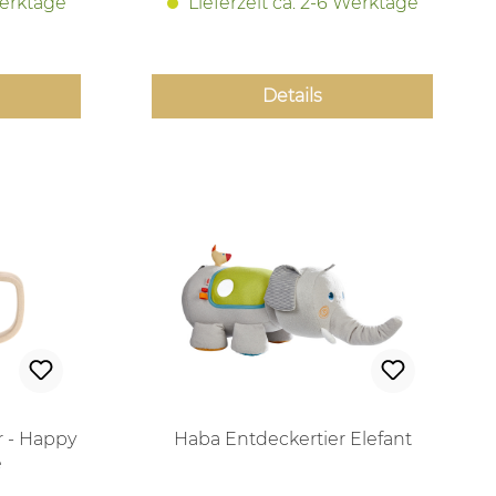
Werktage
Lieferzeit ca. 2-6 Werktage
Details
r - Happy
Haba Entdeckertier Elefant
e