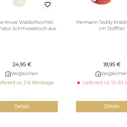
he Kruse Waldorfwichtel
Hermann Teddy Krabb
 natur Schmuseetuch aus
cm Stofftier
Naturmaterialien
Regulärer Preis:
Regulärer
24,95 €
18,95 €
Vergleichen
Vergleiche
eferzeit ca. 2-6 Werktage
Lieferzeit ca. 10-20
Details
Details