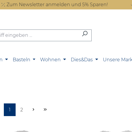
Zum Newsletter anmelden und 5% Sparen!
n
Basteln
Wohnen
Dies&Das
Unsere Mar
Seite
Seite
1
2