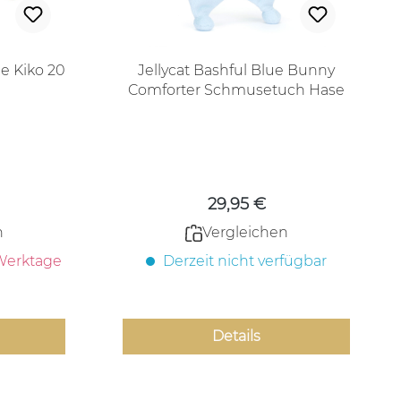
e Kiko 20
Jellycat Bashful Blue Bunny
Comforter Schmusetuch Hase
in hellblau
 Preis:
Regulärer Preis:
29,95 €
n
Vergleichen
 Werktage
Derzeit nicht verfügbar
Details