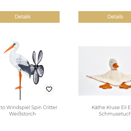
Details
Details
to Windspiel Spin Critter
Käthe Kruse Eli 
Weißstorch
Schmusetuc