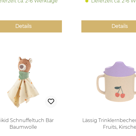
eferzeit ca. 2-6 Werktage
Lieferzeit ca. 2-6 
Details
Details
gikid Schnuffeltuch Bär
Lässig Trinklernbeche
Baumwolle
Fruits, Kirsch