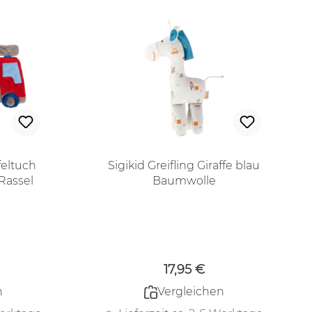
feltuch
Sigikid Greifling Giraffe blau
ster Rassel
Baumwolle
 Preis:
Regulärer Preis:
17,95 €
n
Vergleichen