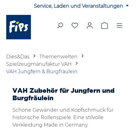
Service, Laden und Veranstaltungen
Zum Hauptinhalt springen
Du hast 0 Produkte auf 
Warenkorb en
Dies&Das
Themenwelten
Spielzeugmanufaktur VAH
VAH Jungfern & Burgfräulein
VAH Zubehör für Jungfern und
Burgfräulein
Schöne Gewänder und Kopfschmuck für
historische Rollenspiele. Eine stilvolle
Verkleidung Made in Germany.