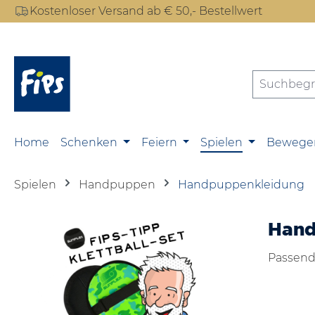
Kostenloser Versand ab € 50,- Bestellwert
m Hauptinhalt springen
Zur Suche springen
Zur Hauptnavigation springen
Home
Schenken
Feiern
Spielen
Bewege
Spielen
Handpuppen
Handpuppenkleidung
Hand
Passend