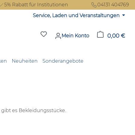
5% Rabatt für Institutionen
04131 404769
Service, Laden und Veranstaltungen
Du hast 0 Produkte auf dem Merkzet
0,00 €
Ware
Mein Konto
ken
Neuheiten
Sonderangebote
gibt es Bekleidungsstücke.