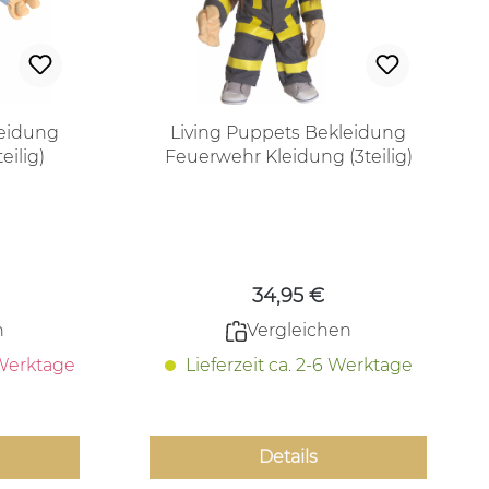
leidung
Living Puppets Bekleidung
eilig)
Feuerwehr Kleidung (3teilig)
 Preis:
Regulärer Preis:
34,95 €
n
Vergleichen
 Werktage
Lieferzeit ca. 2-6 Werktage
Details