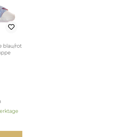
 blau/rot
uppe
 Preis:
n
Werktage