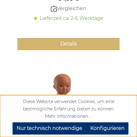
Vergleichen
Lieferzeit ca. 2-6 Werktage
Details
Diese Website verwendet Cookies, um eine
bestmögliche Erfahrung bieten zu können.
Mehr Informationen ...
SEHR GUT
(4.72 / 5)
aus
904
Bewertungen bei: google.com, trustedshops.de, shopvote.de ⓘ
Nur technisch notwendige
Konfigurieren
Informationen zur Echtheit der Bewertungen