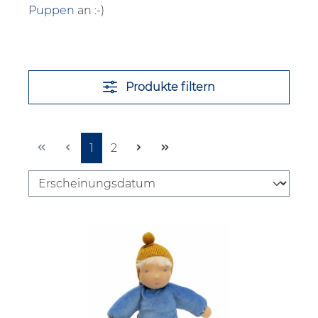
Puppen
an :-)
Produkte filtern
Seite
Seite
1
2