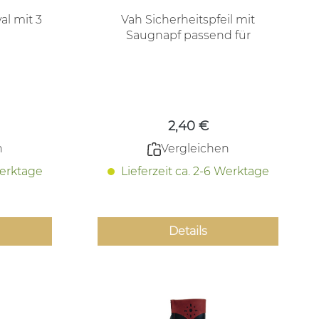
al mit 3
Vah Sicherheitspfeil mit
Saugnapf passend für
Minibogen und Spielbogen
 Preis:
Regulärer Preis:
2,40 €
n
Vergleichen
Werktage
Lieferzeit ca. 2-6 Werktage
Details