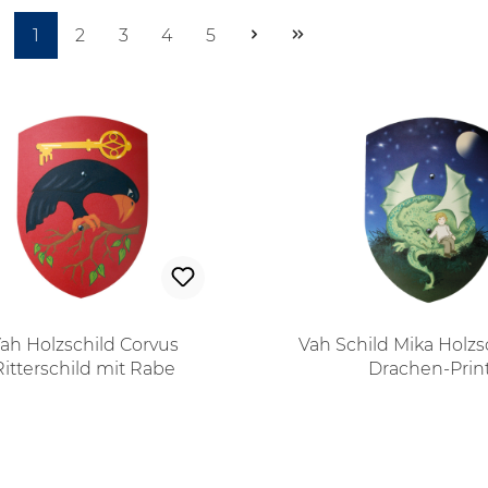
Seite
Seite
Seite
Seite
Seite
1
2
3
4
5
ah Holzschild Corvus
Vah Schild Mika Holzs
Ritterschild mit Rabe
Drachen-Prin
Regulärer Preis:
Regulärer