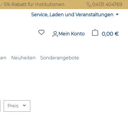
5% Rabatt für Institutionen
04131 404769
Service, Laden und Veranstaltungen
Du hast 0 Produkte auf dem Merkzet
0,00 €
Ware
Mein Konto
ken
Neuheiten
Sonderangebote
Preis