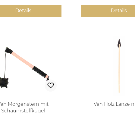
Details
Details
Vah Morgenstern mit
Vah Holz Lanze n
Schaumstoffkugel
Regulärer Preis:
Regulärer