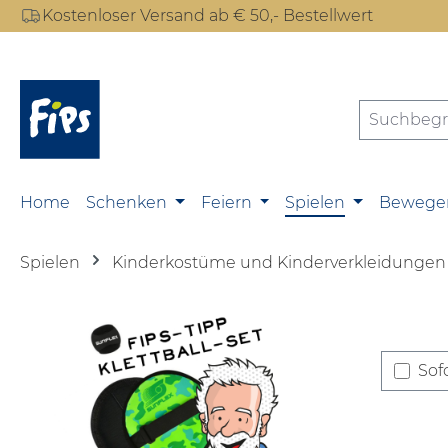
Kostenloser Versand ab € 50,- Bestellwert
m Hauptinhalt springen
Zur Suche springen
Zur Hauptnavigation springen
Home
Schenken
Feiern
Spielen
Bewege
Spielen
Kinderkostüme und Kinderverkleidungen
Sofo