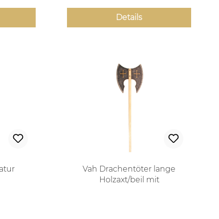
Details
atur
Vah Drachentöter lange
Holzaxt/beil mit
Doppelschneide
 Preis:
Regulärer Preis: