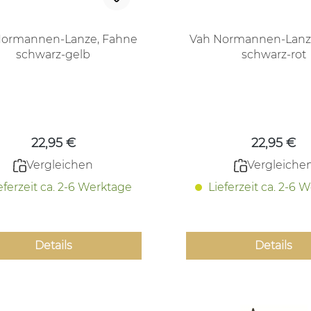
Normannen-Lanze, Fahne
Vah Normannen-Lanz
schwarz-gelb
schwarz-rot
Regulärer Preis:
Regulärer
22,95 €
22,95 €
Vergleichen
Vergleiche
eferzeit ca. 2-6 Werktage
Lieferzeit ca. 2-6 
Details
Details