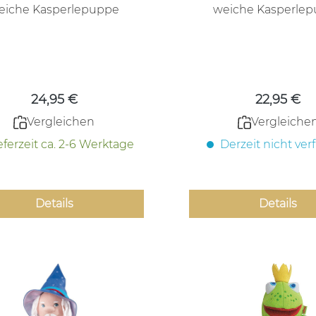
eiche Kasperlepuppe
weiche Kasperle
Regulärer Preis:
Regulärer
24,95 €
22,95 €
Vergleichen
Vergleiche
eferzeit ca. 2-6 Werktage
Derzeit nicht ver
Details
Details
t