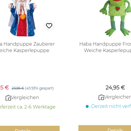
a Handpuppe Zauberer
Haba Handpuppe Fro
eiche Kasperlepuppe
Weiche Kasperlepup
Kinder ab 1,5 Ja
kaufspreis:
Regulärer
95 €
24,95 €
Regulärer Preis:
23,95 €
(45.93% gespart)
Vergleiche
Vergleichen
Derzeit nicht ver
eferzeit ca. 2-6 Werktage
Details