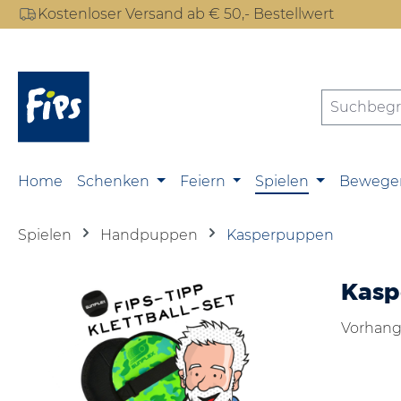
Kostenloser Versand ab € 50,- Bestellwert
m Hauptinhalt springen
Zur Suche springen
Zur Hauptnavigation springen
Home
Schenken
Feiern
Spielen
Bewege
Spielen
Handpuppen
Kasperpuppen
Kas
Vorhang 