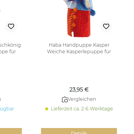
schkönig
Haba Handpuppe Kasper
pe für
Weiche Kasperlepuppe für
hren
Kinder ab 1,5 Jahren
 Preis:
Regulärer Preis:
23,95 €
n
Vergleichen
fügbar
Lieferzeit ca. 2-6 Werktage
Details