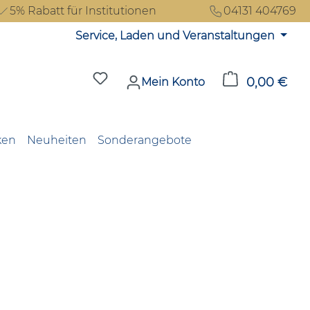
5% Rabatt für Institutionen
04131 404769
Service, Laden und Veranstaltungen
Du hast 0 Produkte auf dem Merkzet
0,00 €
Ware
Mein Konto
ken
Neuheiten
Sonderangebote