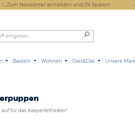
Zum Newsletter anmelden und 5% Sparen!
n
Basteln
Wohnen
Dies&Das
Unsere Mar
perpuppen
auf für das Kasperletheater!