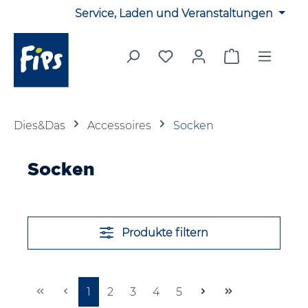
Service, Laden und Veranstaltungen
Zum Hauptinhalt springen
Du hast 0 Produkte auf 
Warenkorb en
Dies&Das
Accessoires
Socken
Socken
Produkte filtern
Seite
Seite
Seite
Seite
Seite
1
2
3
4
5