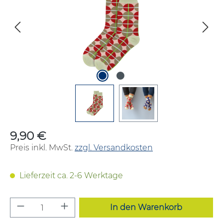
9,90 €
Regulärer Preis:
Preis inkl. MwSt.
zzgl. Versandkosten
Lieferzeit ca. 2-6 Werktage
Produkt Anzahl: Gib den gewünschten W
In den Warenkorb