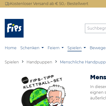
Kostenloser Versand ab € 50,- Bestellwert
m Hauptinhalt springen
Zur Suche springen
Zur Hauptnavigation springen
Home
Schenken
Feiern
Spielen
Bewege
Spielen
Handpuppen
Menschliche Handpupp
Mens
In diese
eignen 
äußerlic