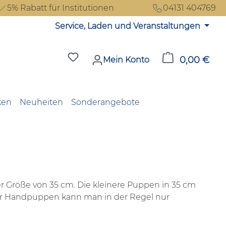
5% Rabatt für Institutionen
04131 404769
Service, Laden und Veranstaltungen
Du hast 0 Produkte auf dem Merkzet
0,00 €
Ware
Mein Konto
ken
Neuheiten
Sonderangebote
er Größe von 35 cm. Die kleinere Puppen in 35 cm
der Handpuppen kann man in der Regel nur