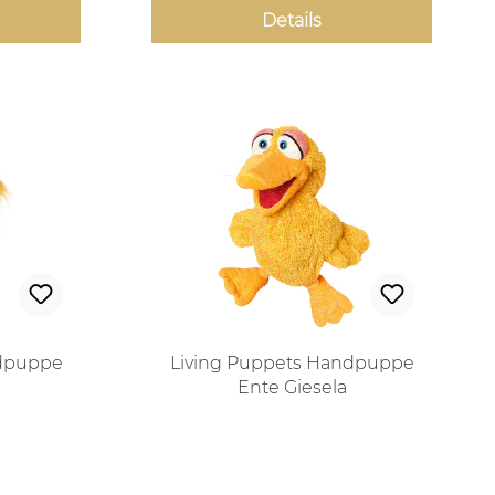
Details
ndpuppe
Living Puppets Handpuppe
m
Ente Giesela
 Preis:
Regulärer Preis: