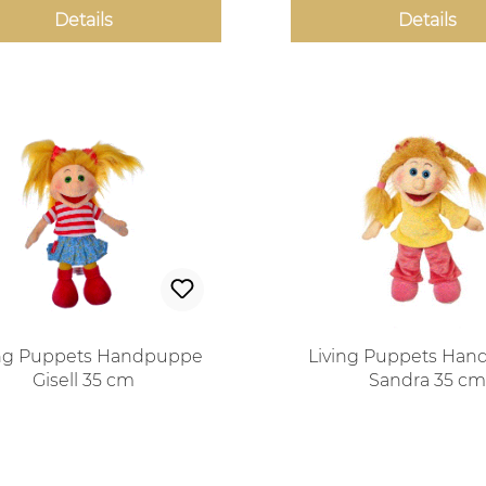
Details
Details
ing Puppets Handpuppe
Living Puppets Ha
Gisell 35 cm
Sandra 35 c
Regulärer Preis:
Regulärer