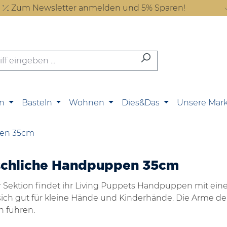
Zum Newsletter anmelden und 5% Sparen!
n
Basteln
Wohnen
Dies&Das
Unsere Mar
en 35cm
chliche Handpuppen 35cm
r Sektion findet ihr Living Puppets Handpuppen mit ein
sich gut für kleine Hände und Kinderhände. Die Arme 
h führen.