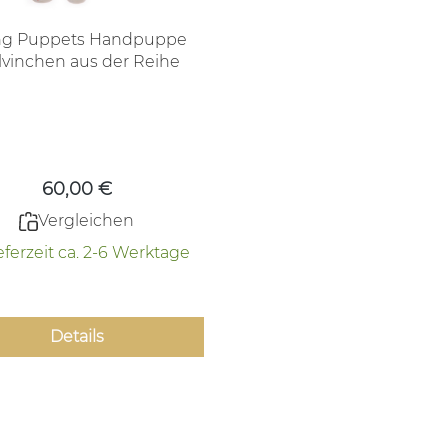
ing Puppets Handpuppe
vinchen aus der Reihe
uasselbande Rarität
Regulärer Preis:
60,00 €
Vergleichen
eferzeit ca. 2-6 Werktage
Details