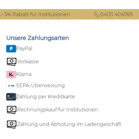
5% Rabatt für Institutionen
04131 404769
Unsere Zahlungsarten
PayPal
Vorkasse
Klarna
SEPA-Überweisung
Zahlung per Kreditkarte
Rechnungskauf für Institutionen
Zahlung und Abholung im Ladengeschäft