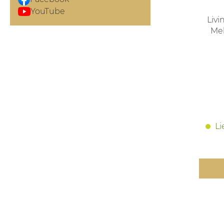
YouTube
Liv
Mel
Q
Li