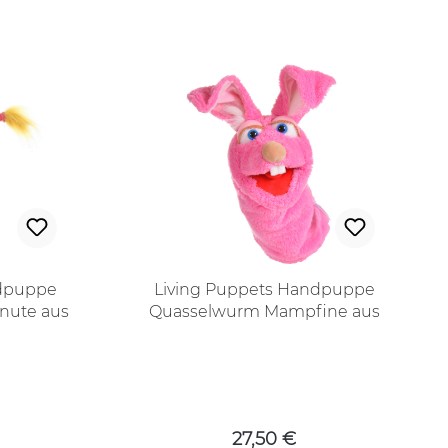
ndpuppe
Living Puppets Handpuppe
hnute aus
Quasselwurm Mampfine aus
würmer
der Reihe Quasselwürmer
 Preis:
Regulärer Preis:
27,50 €