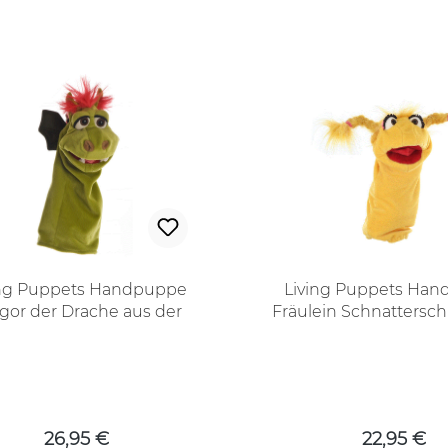
ing Puppets Handpuppe
Living Puppets Ha
gor der Drache aus der
Fräulein Schnattersc
eihe Quasselwürmer
der Reihe Quassel
Regulärer Preis:
Regulärer
26,95 €
22,95 €