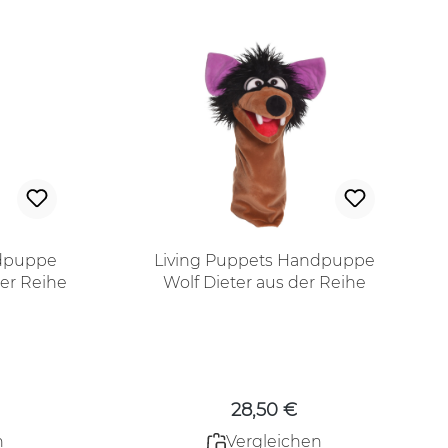
ndpuppe
Living Puppets Handpuppe
er Reihe
Wolf Dieter aus der Reihe
er
Quasselwürmer
 Preis:
Regulärer Preis:
28,50 €
n
Vergleichen