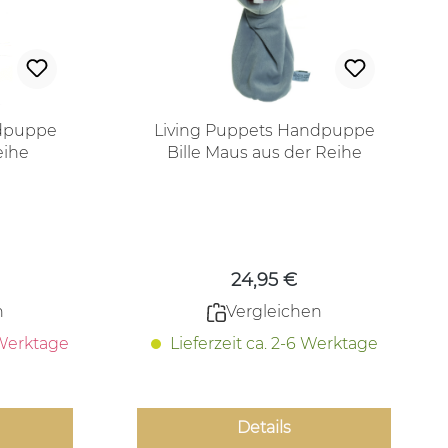
ndpuppe
Living Puppets Handpuppe
eihe
Bille Maus aus der Reihe
er
Quasselwürmer
 Preis:
Regulärer Preis:
24,95 €
n
Vergleichen
 Werktage
Lieferzeit ca. 2-6 Werktage
Details