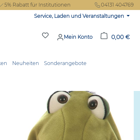
5% Rabatt für Institutionen
04131 404769
Service, Laden und Veranstaltungen
Du hast 0 Produkte auf dem Merkzet
0,00 €
Ware
Mein Konto
ken
Neuheiten
Sonderangebote