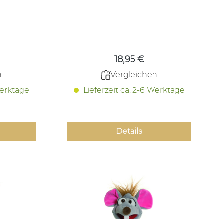
er
Quasselwürmer
 Preis:
Regulärer Preis:
18,95 €
n
Vergleichen
Werktage
Lieferzeit ca. 2-6 Werktage
Details