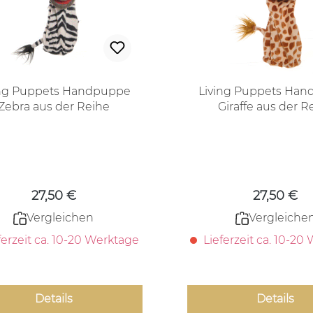
ing Puppets Handpuppe
Living Puppets Ha
Zebra aus der Reihe
Giraffe aus der R
Quasselwürmer
Quasselwürm
Regulärer Preis:
Regulärer
27,50 €
27,50 €
Vergleichen
Vergleiche
ferzeit ca. 10-20 Werktage
Lieferzeit ca. 10-20
Details
Details