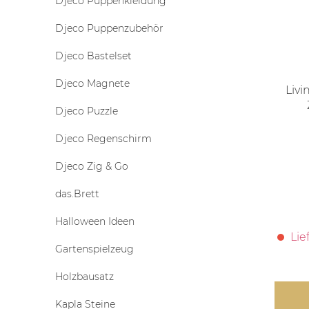
Djeco Puppenkleidung
Djeco Puppenzubehör
Djeco Bastelset
Djeco Magnete
Liv
Djeco Puzzle
Djeco Regenschirm
Djeco Zig & Go
das.Brett
Halloween Ideen
Lie
Gartenspielzeug
Holzbausatz
Kapla Steine