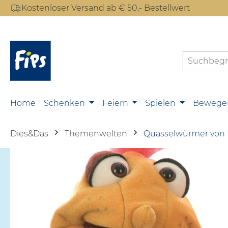
Kostenloser Versand ab € 50,- Bestellwert
m Hauptinhalt springen
Zur Suche springen
Zur Hauptnavigation springen
Home
Schenken
Feiern
Spielen
Bewege
Dies&Das
Themenwelten
Quasselwürmer von 