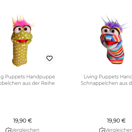
ing Puppets Handpuppe
Living Puppets Ha
bbelchen aus der Reihe
Schnappelchen aus d
Quasselwürmer
Quasselwürm
Regulärer Preis:
Regulärer
19,90 €
19,90 €
Vergleichen
Vergleiche