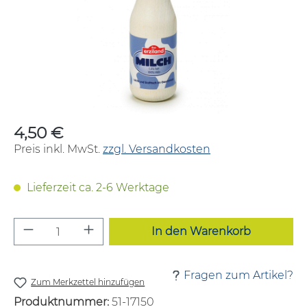
4,50 €
Regulärer Preis:
Preis inkl. MwSt.
zzgl. Versandkosten
Lieferzeit ca. 2-6 Werktage
Produkt Anzahl: Gib den gewünschten W
In den Warenkorb
Fragen zum Artikel?
Zum Merkzettel hinzufügen
Produktnummer:
51-17150