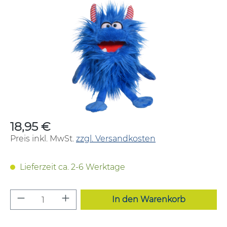
Bildergalerie überspringen
18,95 €
Regulärer Preis:
Preis inkl. MwSt.
zzgl. Versandkosten
Lieferzeit ca. 2-6 Werktage
Produkt Anzahl: Gib den gewünschten W
In den Warenkorb