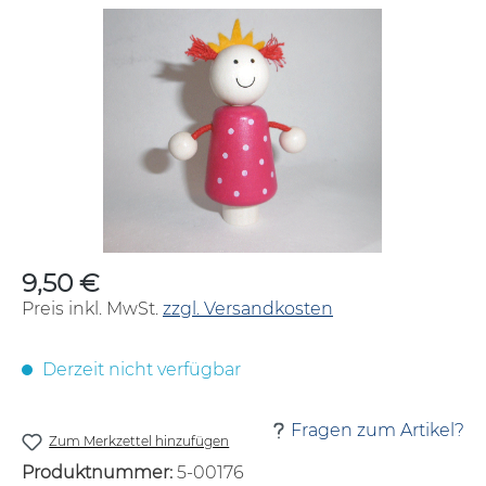
Bildergalerie überspringen
9,50 €
Regulärer Preis:
Preis inkl. MwSt.
zzgl. Versandkosten
Derzeit nicht verfügbar
Fragen zum Artikel?
Zum Merkzettel hinzufügen
Produktnummer:
5-00176