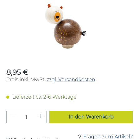
8,95 €
Regulärer Preis:
Preis inkl. MwSt.
zzgl. Versandkosten
Lieferzeit ca. 2-6 Werktage
Produkt Anzahl: Gib den gewünschten W
In den Warenkorb
Fragen zum Artikel?