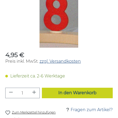
4,95 €
Regulärer Preis:
Preis inkl. MwSt.
zzgl. Versandkosten
Lieferzeit ca. 2-6 Werktage
Produkt Anzahl: Gib den gewünschten W
In den Warenkorb
Fragen zum Artikel?
Zum Merkzettel hinzufügen