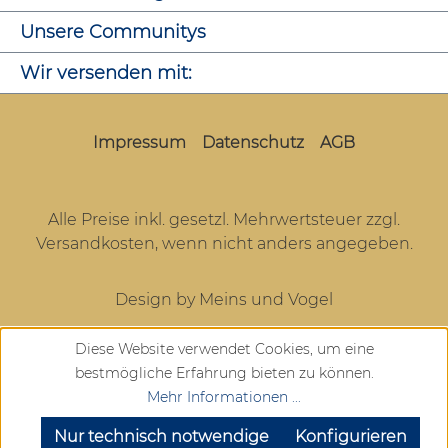
Unsere Communitys
Wir versenden mit:
Impressum
Datenschutz
AGB
Alle Preise inkl. gesetzl. Mehrwertsteuer zzgl.
Versandkosten
, wenn nicht anders angegeben.
Design by Meins und Vogel
Diese Website verwendet Cookies, um eine
bestmögliche Erfahrung bieten zu können.
Mehr Informationen ...
SEHR GUT
(4.72 / 5)
aus
904
Bewertungen bei: google.com, trustedshops.de, shopvote.de ⓘ
Nur technisch notwendige
Konfigurieren
Informationen zur Echtheit der Bewertungen