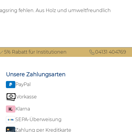
tagsring fehlen. Aus Holz und umweltfreundlich
5% Rabatt für Institutionen
04131 404769
Unsere Zahlungsarten
PayPal
Vorkasse
Klarna
SEPA-Überweisung
Zahlung per Kreditkarte