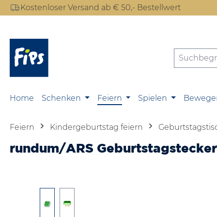
Kostenloser Versand ab € 50,- Bestellwert
m Hauptinhalt springen
Zur Suche springen
Zur Hauptnavigation springen
Home
Schenken
Feiern
Spielen
Bewege
Feiern
Kindergeburtstag feiern
Geburtstagsti
rundum/ARS Geburtstagstecker 
Bildergalerie überspringen