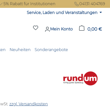
5% Rabatt für Institutionen
04131 404769
Service, Laden und Veranstaltungen
Du hast 0 Produkte auf dem Merkzet
0,00 €
Ware
Mein Konto
ken
Neuheiten
Sonderangebote
reis:
MwSt.
zzgl. Versandkosten