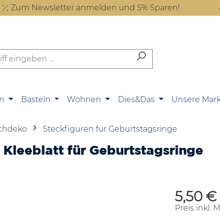
Zum Newsletter anmelden und 5% Sparen!
n
Basteln
Wohnen
Dies&Das
Unsere Mar
schdeko
Steckfiguren für Geburtstagsringe
Kleeblatt für Geburtstagsringe
5,50 €
Regulärer P
Preis inkl. 