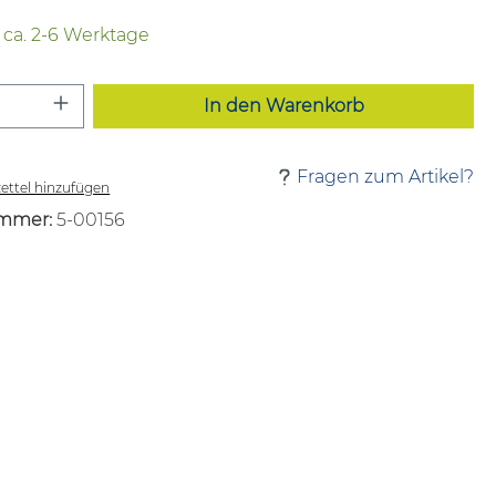
t ca. 2-6 Werktage
 Anzahl: Gib den gewünschten Wert ei
In den Warenkorb
Fragen zum Artikel?
ttel hinzufügen
mmer:
5-00156