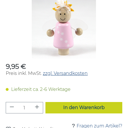
9,95 €
Regulärer Preis:
Preis inkl. MwSt.
zzgl. Versandkosten
Lieferzeit ca. 2-6 Werktage
Produkt Anzahl: Gib den gewünschten W
In den Warenkorb
Fragen zum Artikel?