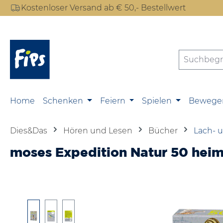
Kostenloser Versand ab € 50,- Bestellwert
m Hauptinhalt springen
Zur Suche springen
Zur Hauptnavigation springen
Home
Schenken
Feiern
Spielen
Bewege
Dies&Das
Hören und Lesen
Bücher
Lach- 
moses Expedition Natur 50 heimi
Bildergalerie überspringen