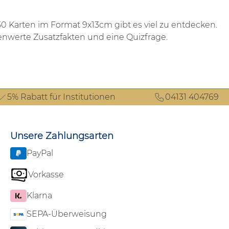
 Karten im Format 9x13cm gibt es viel zu entdecken.
enwerte Zusatzfakten und eine Quizfrage.
5% Rabatt für Institutionen
04131 404769
Unsere Zahlungsarten
PayPal
Vorkasse
Klarna
SEPA-Überweisung