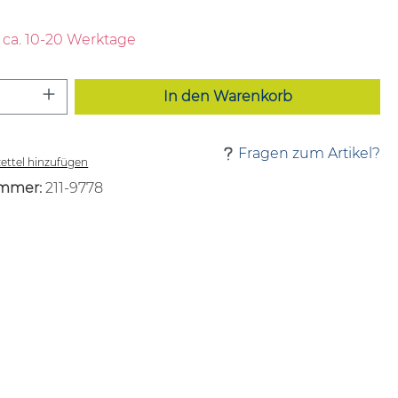
t ca. 10-20 Werktage
 Anzahl: Gib den gewünschten Wert ei
In den Warenkorb
Fragen zum Artikel?
ttel hinzufügen
mmer:
211-9778