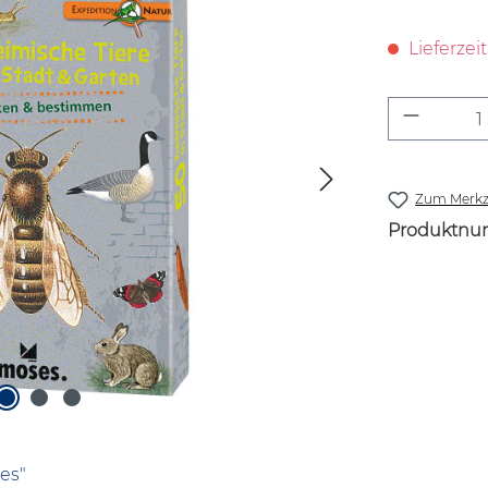
Lieferzei
Produkt
Zum Merkze
Produktnu
es"