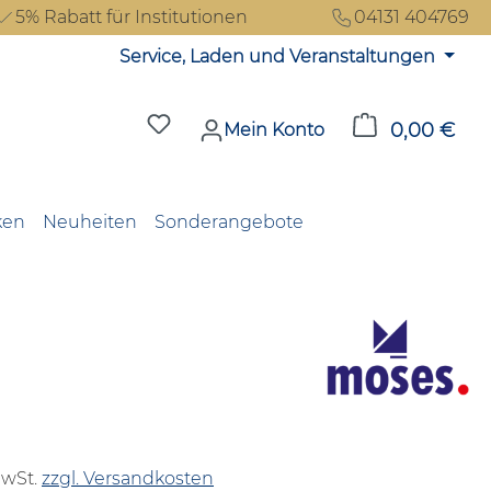
5% Rabatt für Institutionen
04131 404769
Service, Laden und Veranstaltungen
Du hast 0 Produkte auf dem Merkzet
0,00 €
Ware
Mein Konto
ken
Neuheiten
Sonderangebote
reis:
MwSt.
zzgl. Versandkosten