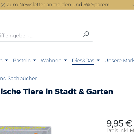
Zum Newsletter anmelden und 5% Sparen!
n
Basteln
Wohnen
Dies&Das
Unsere Mar
und Sachbücher
sche Tiere in Stadt & Garten
9,95 €
Regulärer P
Preis inkl. 