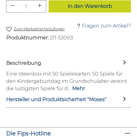
Produkt Anzahl: Gib den gewünschten W
In den Warenkorb
Fragen zum Artikel?
Zum Merkzettel hinzufügen
Produktnummer:
211-53003
Beschreibung
Eine Ideenbox mit 50 Spielekarten: 50 Spiele für
den Kindergeburtstag im Grundschulalter vereint
die lustigsten Spiele für d…
Mehr
Hersteller und Produktsicherheit "Moses"
Die Fips-Hotline