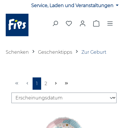
Service, Laden und Veranstaltungen
Zum Hauptinhalt springen
Du hast 0 Produkte auf 
Warenkorb en
Schenken
Geschenktipps
Zur Geburt
Seite
Seite
1
2