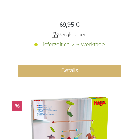
Regulärer Preis:
69,95 €
Vergleichen
Lieferzeit ca. 2-6 Werktage
Details
Rabatt
%