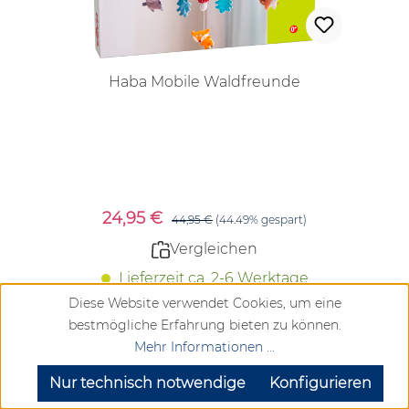
Haba Mobile Waldfreunde
Verkaufspreis:
24,95 €
Regulärer Preis:
44,95 €
(44.49% gespart)
Vergleichen
Lieferzeit ca. 2-6 Werktage
Diese Website verwendet Cookies, um eine
bestmögliche Erfahrung bieten zu können.
Mehr Informationen ...
Details
SEHR GUT
(4.72 / 5)
aus
904
Bewertungen bei: google.com, trustedshops.de, shopvote.de ⓘ
Nur technisch notwendige
Konfigurieren
Informationen zur Echtheit der Bewertungen