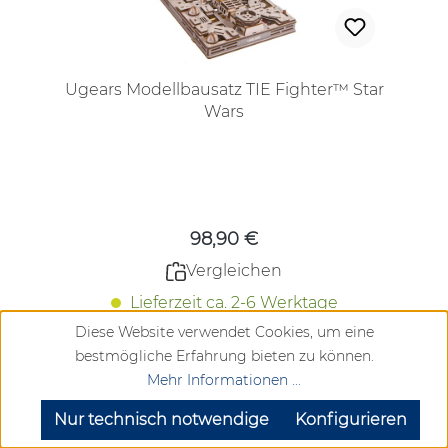
Ugears Modellbausatz TIE Fighter™ Star
Wars
Regulärer Preis:
98,90 €
Vergleichen
Lieferzeit ca. 2-6 Werktage
Diese Website verwendet Cookies, um eine
bestmögliche Erfahrung bieten zu können.
Mehr Informationen ...
Details
SEHR GUT
(4.72 / 5)
aus
904
Bewertungen bei: google.com, trustedshops.de, shopvote.de ⓘ
Nur technisch notwendige
Konfigurieren
Informationen zur Echtheit der Bewertungen