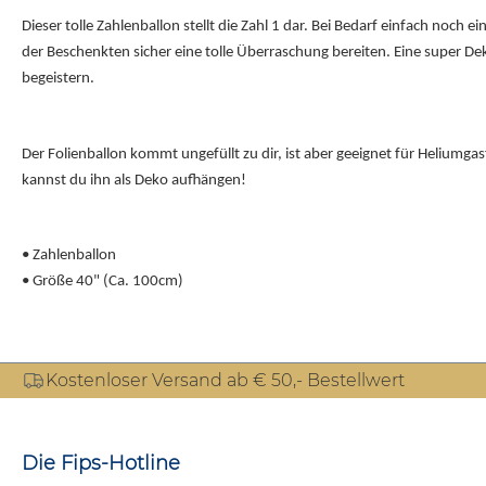
Dieser tolle Zahlenballon stellt die Zahl 1 dar. Bei Bedarf einfach no
der Beschenkten sicher eine tolle Überraschung bereiten. Eine super D
begeistern.
Der Folienballon kommt ungefüllt zu dir, ist aber geeignet für Heliumg
kannst du ihn als Deko aufhängen!
• Zahlenballon
• Größe 40" (Ca. 100cm)
Kostenloser Versand ab € 50,- Bestellwert
Die Fips-Hotline