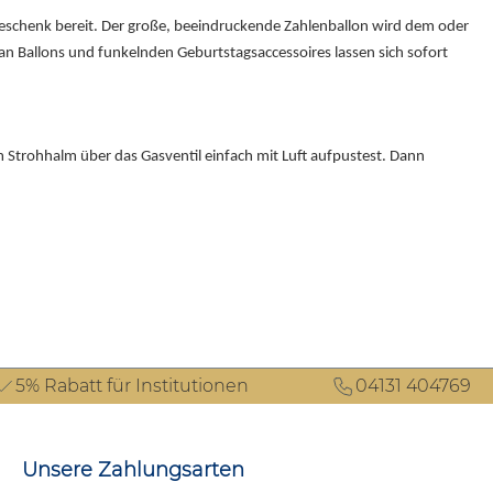
gsgeschenk bereit. Der große, beeindruckende Zahlenballon wird dem oder
an Ballons und funkelnden Geburtstagsaccessoires lassen sich sofort
m Strohhalm über das Gasventil einfach mit Luft aufpustest. Dann
5% Rabatt für Institutionen
04131 404769
Unsere Zahlungsarten