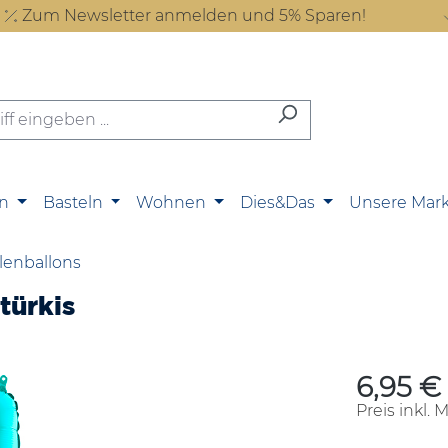
Zum Newsletter anmelden und 5% Sparen!
n
Basteln
Wohnen
Dies&Das
Unsere Mar
lenballons
türkis
6,95 €
Regulärer P
Preis inkl. 