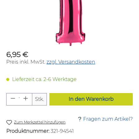
6,95 €
Regulärer Preis:
Preis inkl. MwSt.
zzgl. Versandkosten
Lieferzeit ca. 2-6 Werktage
Produkt Anzahl: Gib den gewünschten W
Stk.
In den Warenkorb
Fragen zum Artikel?
Zum Merkzettel hinzufügen
Produktnummer:
321-94541