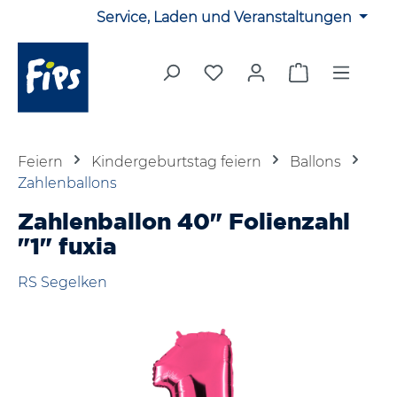
Service, Laden und Veranstaltungen
Zum Hauptinhalt springen
Du hast 0 Produkte auf 
Warenkorb en
Feiern
Kindergeburtstag feiern
Ballons
Zahlenballons
Zahlenballon 40" Folienzahl
"1" fuxia
RS Segelken
Bildergalerie überspringen