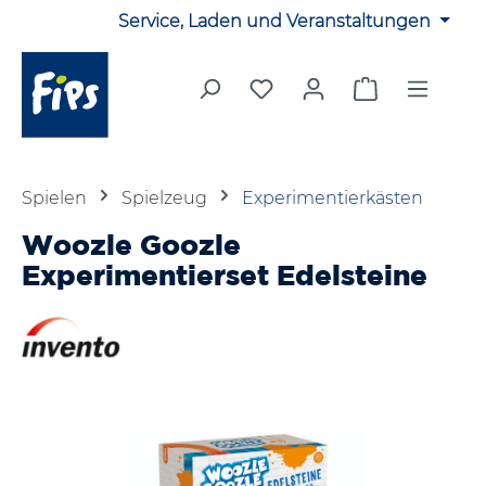
Service, Laden und Veranstaltungen
Zum Hauptinhalt springen
Du hast 0 Produkte auf 
Warenkorb en
Spielen
Spielzeug
Experimentierkästen
Woozle Goozle
Experimentierset Edelsteine
Bildergalerie überspringen