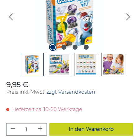
9,95 €
Regulärer Preis:
Preis inkl. MwSt.
zzgl. Versandkosten
Lieferzeit ca. 10-20 Werktage
Produkt Anzahl: Gib den gewünschten W
In den Warenkorb