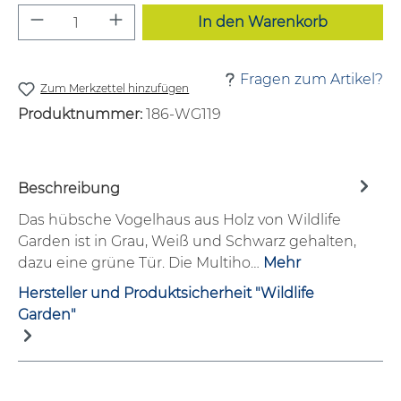
Produkt Anzahl: Gib den gewünschten W
In den Warenkorb
Fragen zum Artikel?
Zum Merkzettel hinzufügen
Produktnummer:
186-WG119
Beschreibung
Das hübsche Vogelhaus aus Holz von Wildlife
Garden ist in Grau, Weiß und Schwarz gehalten,
dazu eine grüne Tür. Die Multiho…
Mehr
Hersteller und Produktsicherheit "Wildlife
Garden"