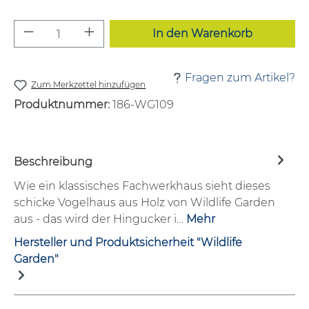
Produkt Anzahl: Gib den gewünschten W
In den Warenkorb
Fragen zum Artikel?
Zum Merkzettel hinzufügen
Produktnummer:
186-WG109
Beschreibung
Wie ein klassisches Fachwerkhaus sieht dieses
schicke Vogelhaus aus Holz von Wildlife Garden
aus - das wird der Hingucker i…
Mehr
Hersteller und Produktsicherheit "Wildlife
Garden"