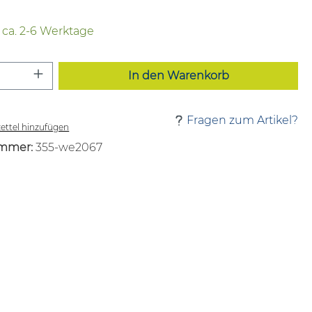
t ca. 2-6 Werktage
 Anzahl: Gib den gewünschten Wert ei
In den Warenkorb
Fragen zum Artikel?
ttel hinzufügen
mmer:
355-we2067