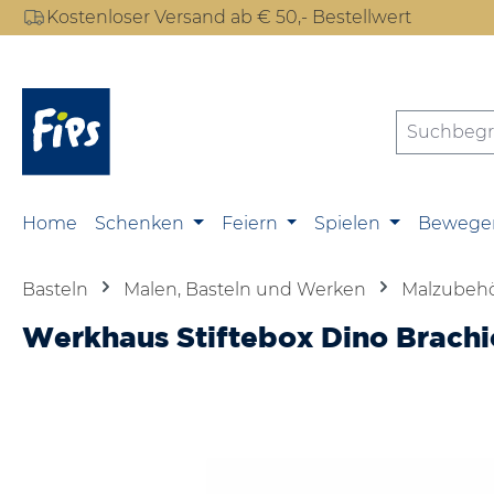
Kostenloser Versand ab € 50,- Bestellwert
m Hauptinhalt springen
Zur Suche springen
Zur Hauptnavigation springen
Home
Schenken
Feiern
Spielen
Bewege
Basteln
Malen, Basteln und Werken
Malzubeh
Werkhaus Stiftebox Dino Brachi
Bildergalerie überspringen