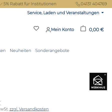
5% Rabatt für Institutionen
04131 404769
Service, Laden und Veranstaltungen
Du hast 0 Produkte auf dem Merkzet
0,00 €
Ware
Mein Konto
ken
Neuheiten
Sonderangebote
€
reis:
MwSt.
zzgl. Versandkosten