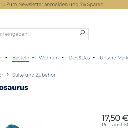
Zum Newsletter anmelden und 5% Sparen!
n
Basteln
Wohnen
Dies&Das
Unsere Mar
ör
Stifte und Zubehör
osaurus
17,50 
Regulärer P
Preis inkl. 