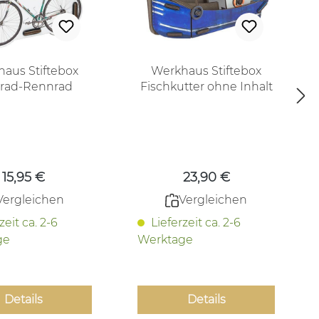
aus Stiftebox
Werkhaus Stiftebox
rrad-Rennrad
Fischkutter ohne Inhalt
Regulärer Preis:
Regulärer Preis:
15,95 €
23,90 €
Vergleichen
Vergleichen
zeit ca. 2-6
Lieferzeit ca. 2-6
ge
Werktage
Details
Details