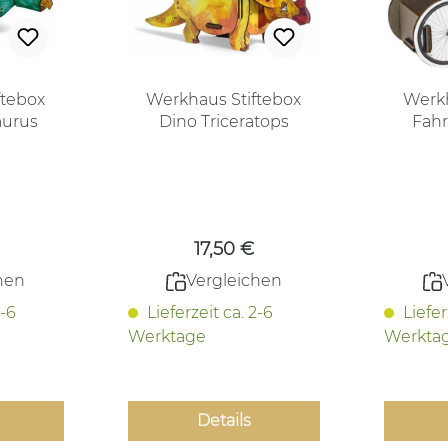
ftebox
Werkhaus Stiftebox
Werkh
aurus
Dino Triceratops
Fah
er Preis:
Regulärer Preis:
17,50 €
hen
Vergleichen
2-6
Lieferzeit ca. 2-6
Liefer
Werktage
Werkta
Details