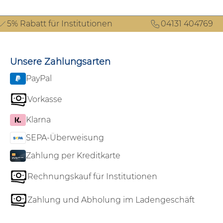
5% Rabatt für Institutionen
04131 404769
Unsere Zahlungsarten
PayPal
Vorkasse
Klarna
SEPA-Überweisung
Zahlung per Kreditkarte
Rechnungskauf für Institutionen
Zahlung und Abholung im Ladengeschäft