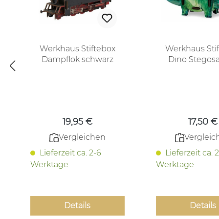
Werkhaus Stiftebox
Werkhaus Sti
Dampflok schwarz
Dino Stegos
ohne Deko/Stifte
Regulärer Preis:
Regulär
19,95 €
17,50 €
Vergleichen
Vergleic
Lieferzeit ca. 2-6
Lieferzeit ca. 
Werktage
Werktage
Details
Details