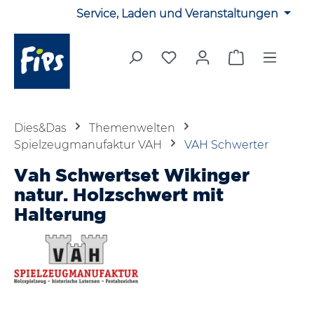
Service, Laden und Veranstaltungen
Zum Hauptinhalt springen
Du hast 0 Produkte auf 
Warenkorb en
Dies&Das
Themenwelten
Spielzeugmanufaktur VAH
VAH Schwerter
Vah Schwertset Wikinger
natur. Holzschwert mit
Halterung