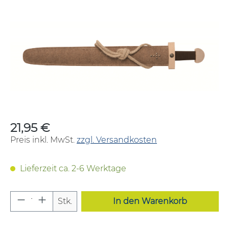
Bildergalerie überspringen
21,95 €
Regulärer Preis:
Preis inkl. MwSt.
zzgl. Versandkosten
Lieferzeit ca. 2-6 Werktage
Produkt Anzahl: Gib den gewünschten W
Stk.
In den Warenkorb