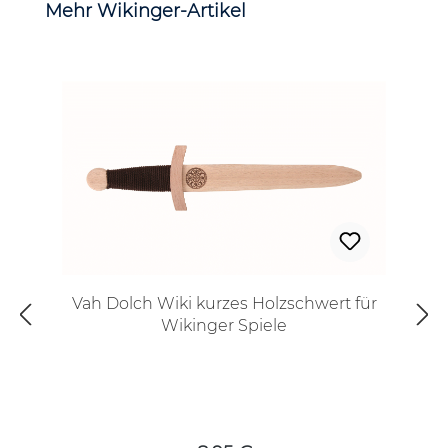
Produktgalerie überspringen
Mehr Wikinger-Artikel
Vah Dolch Wiki kurzes Holzschwert für
Wikinger Spiele
Regulärer Preis: