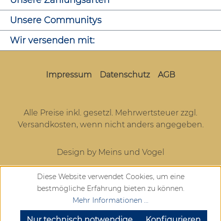
Unsere Zahlungsarten
Unsere Communitys
Wir versenden mit:
Impressum
Datenschutz
AGB
Alle Preise inkl. gesetzl. Mehrwertsteuer zzgl.
Versandkosten
, wenn nicht anders angegeben.
Design by Meins und Vogel
Diese Website verwendet Cookies, um eine
bestmögliche Erfahrung bieten zu können.
Mehr Informationen ...
SEHR GUT
(4.72 / 5)
aus
904
Bewertungen bei: google.com, trustedshops.de, shopvote.de ⓘ
Nur technisch notwendige
Konfigurieren