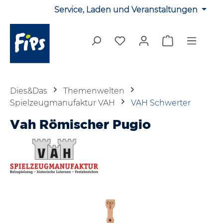
Service, Laden und Veranstaltungen
Zum Hauptinhalt springen
Du hast 0 Produkte auf 
Warenkorb en
Dies&Das
Themenwelten
Spielzeugmanufaktur VAH
VAH Schwerter
Vah Römischer Pugio
Bildergalerie überspringen