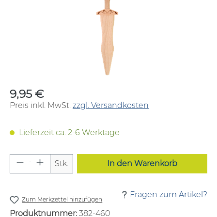
9,95 €
Regulärer Preis:
Preis inkl. MwSt.
zzgl. Versandkosten
Lieferzeit ca. 2-6 Werktage
Produkt Anzahl: Gib den gewünschten W
Stk.
In den Warenkorb
Fragen zum Artikel?
Zum Merkzettel hinzufügen
Produktnummer:
382-460