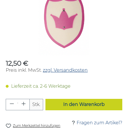
12,50 €
Regulärer Preis:
Preis inkl. MwSt.
zzgl. Versandkosten
Lieferzeit ca. 2-6 Werktage
Produkt Anzahl: Gib den gewünschten W
Stk.
In den Warenkorb
Fragen zum Artikel?
Zum Merkzettel hinzufügen