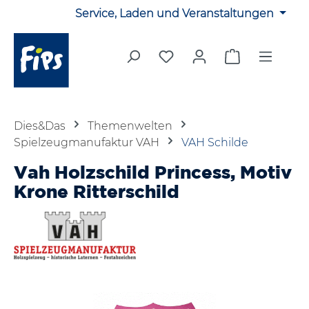
Service, Laden und Veranstaltungen
Zum Hauptinhalt springen
Du hast 0 Produkte auf 
Warenkorb en
Dies&Das
Themenwelten
Spielzeugmanufaktur VAH
VAH Schilde
Vah Holzschild Princess, Motiv
Krone Ritterschild
Bildergalerie überspringen