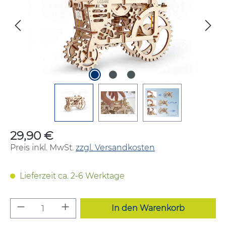
29,90 €
Regulärer Preis:
Preis inkl. MwSt.
zzgl. Versandkosten
Lieferzeit ca. 2-6 Werktage
Produkt Anzahl: Gib den gewünschten W
In den Warenkorb