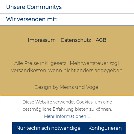
Unsere Communitys
Wir versenden mit:
Impressum
Datenschutz
AGB
Alle Preise inkl. gesetzl. Mehrwertsteuer zzgl.
Versandkosten
, wenn nicht anders angegeben.
Design by Meins und Vogel
Diese Website verwendet Cookies, um eine
bestmögliche Erfahrung bieten zu können.
Mehr Informationen ...
SEHR GUT
(4.72 / 5)
aus
904
Bewertungen bei: google.com, trustedshops.de, shopvote.de ⓘ
Nur technisch notwendige
Konfigurieren
Informationen zur Echtheit der Bewertungen