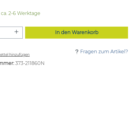
t ca. 2-6 Werktage
 Anzahl: Gib den gewünschten Wert ei
In den Warenkorb
Fragen zum Artikel?
ttel hinzufügen
mmer:
373-211860N