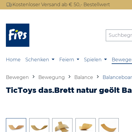
Kostenloser Versand ab € 50,- Bestellwert
m Hauptinhalt springen
Zur Suche springen
Zur Hauptnavigation springen
Home
Schenken
Feiern
Spielen
Bewege
Bewegen
Bewegung
Balance
Balanceboa
TicToys das.Brett natur geölt B
Bildergalerie überspringen