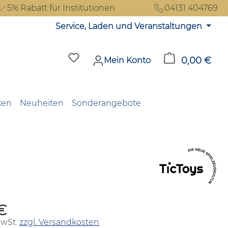
5% Rabatt für Institutionen
04131 404769
Service, Laden und Veranstaltungen
Du hast 0 Produkte auf dem Merkzet
0,00 €
Ware
Mein Konto
ken
Neuheiten
Sonderangebote
€
reis:
MwSt.
zzgl. Versandkosten