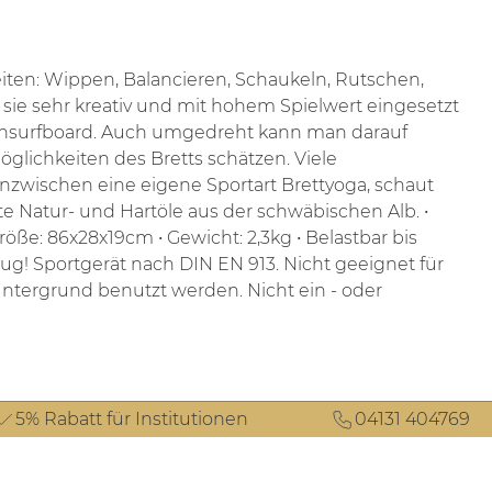
keiten: Wippen, Balancieren, Schaukeln, Rutschen,
 sie sehr kreativ und mit hohem Spielwert eingesetzt
tensurfboard. Auch umgedreht kann man darauf
lichkeiten des Bretts schätzen. Viele
zwischen eine eigene Sportart Brettyoga, schaut
te Natur- und Hartöle aus der schwäbischen Alb.
•
Größe: 86x28x19cm
• Gewicht: 2,3kg
• Belastbar bis
eug! Sportgerät nach DIN EN 913. Nicht geeignet für
ntergrund benutzt werden. Nicht ein - oder
5% Rabatt für Institutionen
04131 404769