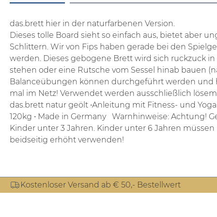
das.brett hier in der naturfarbenen Version.
Dieses tolle Board sieht so einfach aus, bietet aber 
Schlittern. Wir von Fips haben gerade bei den Spielg
werden. Dieses gebogene Brett wird sich ruckzuck i
stehen oder eine Rutsche vom Sessel hinab bauen (natü
Balanceübungen können durchgeführt werden und helf
mal im Netz!
Verwendet werden ausschließlich lösemit
das.brett natur geölt
•
Anleitung mit Fitness- und Yo
120kg
• Made in Germany
Warnhinweise:
Achtung! Ge
Kinder unter 3 Jahren.
Kinder unter 6 Jahren müssen 
beidseitig erhöht verwenden!
Kostenloser Versand ab € 50,- Bestellwert