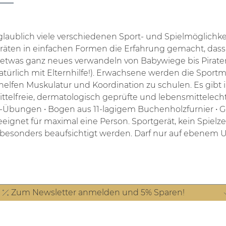
unglaublich viele verschiedenen Sport- und Spielmöglich
eräten in einfachen Formen die Erfahrung gemacht, dass
n etwas ganz neues verwandeln von Babywiege bis Pira
rlich mit Elternhilfe!).
Erwachsene werden die Sportmög
en Muskulatur und Koordination zu schulen. Es gibt in
telfreie, dermatologisch geprüfte und lebensmittelech
ga-Übungen
• Bogen aus 11-lagigem Buchenholzfurnier
• 
eignet für maximal eine Person.
Sportgerät, kein Spielz
besonders beaufsichtigt werden.
Darf nur auf ebenem U
Zum Newsletter anmelden und 5% Sparen!