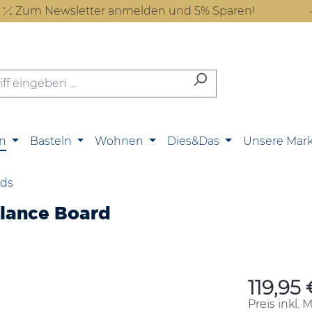
Zum Newsletter anmelden und 5% Sparen!
n
Basteln
Wohnen
Dies&Das
Unsere Mar
rds
alance Board
119,95 
Regulärer P
Preis inkl. 